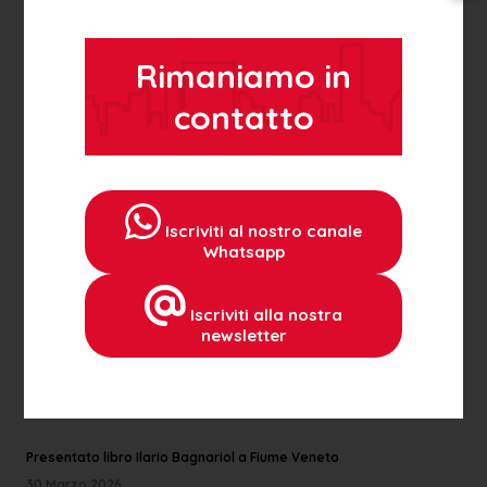
« TUTTE LE NEWS ISTITUZIONALI
Rimaniamo in
ALTRE NEWS
contatto
A Dubai aperto il nuovo Segretariato Dell'EFASCE
15 Dicembre 2021
EFASCE VICINO AI CORREGIONALI DEGLI EMIRATI ARABI UNITI
Iscriviti al nostro canale
28 Febbraio 2026
Whatsapp
EFASCE PORDENONE: ANGIOLETTO TUBARO NUOVO PRESIDENTE
Iscriviti alla nostra
04 Febbraio 2025
newsletter
Presentazione libro "Ilario Bagnariol - Mattmark: i sette metri
della salvezza"
25 Marzo 2026
Presentato libro Ilario Bagnariol a Fiume Veneto
30 Marzo 2026