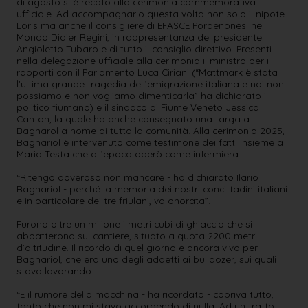
di agosto si è recato alla cerimonia commemorativa
ufficiale. Ad accompagnarlo questa volta non solo il nipote
Loris ma anche il consigliere di EFASCE Pordenonesi nel
Mondo Didier Regini, in rappresentanza del presidente
Angioletto Tubaro e di tutto il consiglio direttivo. Presenti
nella delegazione ufficiale alla cerimonia il ministro per i
rapporti con il Parlamento Luca Ciriani (“Mattmark è stata
l’ultima grande tragedia dell’emigrazione italiana e noi non
possiamo e non vogliamo dimenticarla” ha dichiarato il
politico fiumano) e il sindaco di Fiume Veneto Jessica
Canton, la quale ha anche consegnato una targa a
Bagnarol a nome di tutta la comunità. Alla cerimonia 2025,
Bagnariol è intervenuto come testimone dei fatti insieme a
Maria Testa che all’epoca operò come infermiera.
“Ritengo doveroso non mancare - ha dichiarato Ilario
Bagnariol - perché la memoria dei nostri concittadini italiani
e in particolare dei tre friulani, va onorata”.
Furono oltre un milione i metri cubi di ghiaccio che si
abbatterono sul cantiere, situato a quota 2200 metri
d’altitudine. Il ricordo di quel giorno è ancora vivo per
Bagnariol, che era uno degli addetti ai bulldozer, sui quali
stava lavorando.
“E il rumore della macchina - ha ricordato - copriva tutto,
tanto che non mi stavo accorgendo di nulla. Ad un tratto