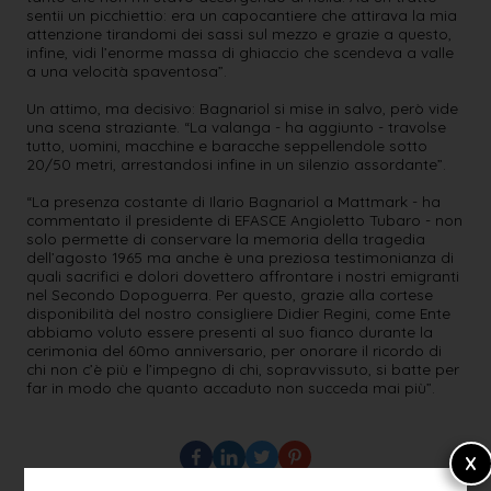
sentii un picchiettio: era un capocantiere che attirava la mia
attenzione tirandomi dei sassi sul mezzo e grazie a questo,
infine, vidi l’enorme massa di ghiaccio che scendeva a valle
a una velocità spaventosa”.
Un attimo, ma decisivo: Bagnariol si mise in salvo, però vide
una scena straziante. “La valanga - ha aggiunto - travolse
tutto, uomini, macchine e baracche seppellendole sotto
20/50 metri, arrestandosi infine in un silenzio assordante”.
“La presenza costante di Ilario Bagnariol a Mattmark - ha
commentato il presidente di EFASCE Angioletto Tubaro - non
solo permette di conservare la memoria della tragedia
dell’agosto 1965 ma anche è una preziosa testimonianza di
quali sacrifici e dolori dovettero affrontare i nostri emigranti
nel Secondo Dopoguerra. Per questo, grazie alla cortese
disponibilità del nostro consigliere Didier Regini, come Ente
abbiamo voluto essere presenti al suo fianco durante la
cerimonia del 60mo anniversario, per onorare il ricordo di
chi non c’è più e l’impegno di chi, sopravvissuto, si batte per
far in modo che quanto accaduto non succeda mai più”.