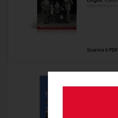
Lingua:
Italia
Disponibile per i
Scarica il PDF
Efasce B
Autore:
Segret
Anno di pubbl
Editore:
Gráfi
Lingua:
Versio
Disponibile il do