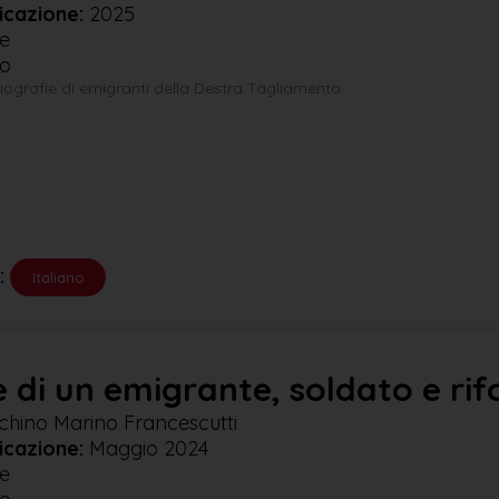
icazione:
2025
e
no
biografie di emigranti della Destra Tagliamento
:
Italiano
 di un emigrante, soldato e rif
hino Marino Francescutti
icazione:
Maggio 2024
e