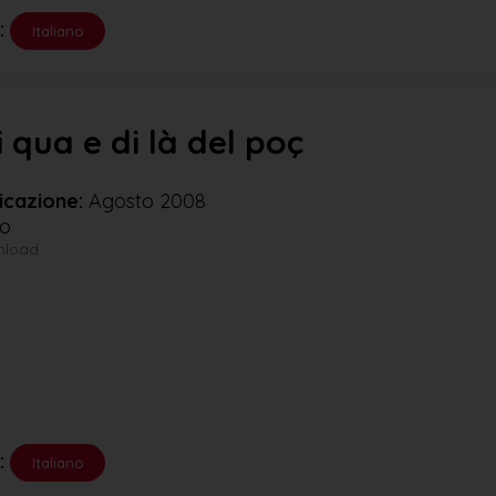
:
Italiano
i qua e di là del poç
icazione:
Agosto 2008
no
wnload
:
Italiano