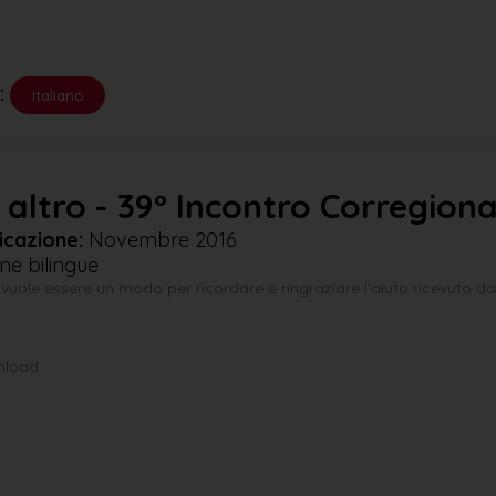
:
Italiano
i altro - 39° Incontro Corregional
icazione:
Novembre 2016
ne bilingue
ole essere un modo per ricordare e ringraziare l’aiuto ricevuto dall
wnload