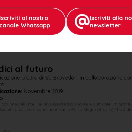
Iscriviti al nostro
Iscriviti alla n
canale Whatsapp
newsletter
:
Italiano/Portoghese
dici al futuro
cazione a cura di Isa Brovedani in collaborazione con
ro
icazione:
Novembre 2019
no
icazione dell’Ente Friulano Assistenza Sociale e Culturale Emigranti
americano, che si sono incontrati a Porto Alegre (Brasile) l’1 e 2 d
wnload