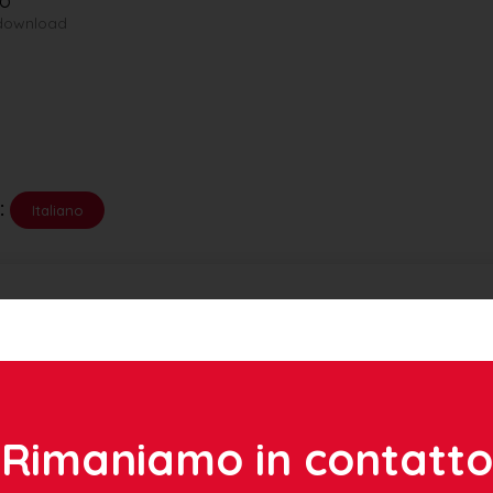
no
l download
:
Italiano
rasil
ariati Efasce Brasile
icazione:
Dicembre 2021
ca Avanço - Casca/RS/Bras
ne bilingue
Rimaniamo in contatto
wnload