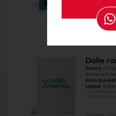
Scarica il PDF
Dalle ra
Autore:
Pubbli
Alexandre Vie
Anno di pubbl
Lingua:
Italia
La presente pubbl
del continente sud
Disponibile il do