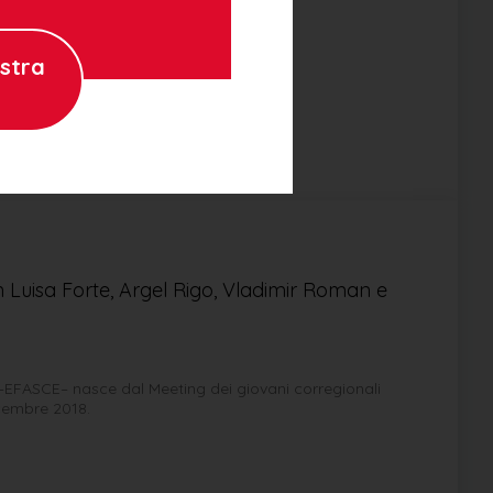
ostra
 Luisa Forte, Argel Rigo, Vladimir Roman e
 –EFASCE– nasce dal Meeting dei giovani corregionali
icembre 2018.