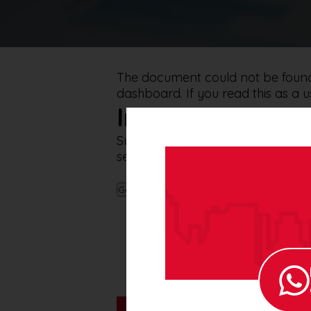
The document could not be found. 
dashboard. If you read this as a us
Impostazioni del
Su questo sito raccogliamo ed elab
sempre il consenso. Puoi modificar
Gestisci le impostazioni