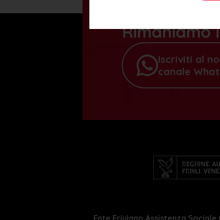
Rimaniamo i
Iscriviti al n
canale Wha
Ente Friulano Assistenza Sociale 