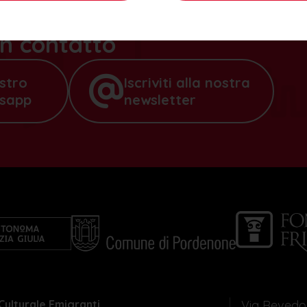
n contatto
ostro
Iscriviti alla nostra
tsapp
newsletter
Culturale Emigranti
Via Revedol