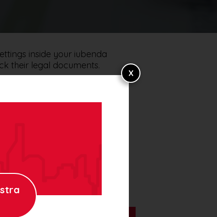
ettings inside your iubenda
heck their legal documents.
zzati. A tal fine, ti chiediamo
ostra