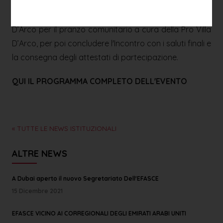
Monsignor Giuseppe Pellegrini Vescovo di Concordia-
Pordenone. Infine i partecipanti si sposteranno a Villa
D’Arco per il pranzo comunitario a cura della Pro Villa
D’Arco, per poi concludere l'Incontro con i saluti finali e
la consegna degli attestati di partecipazione.
QUI IL PROGRAMMA COMPLETO DELL'EVENTO
« TUTTE LE NEWS ISTITUZIONALI
ALTRE NEWS
A Dubai aperto il nuovo Segretariato Dell'EFASCE
15 Dicembre 2021
EFASCE VICINO AI CORREGIONALI DEGLI EMIRATI ARABI UNITI