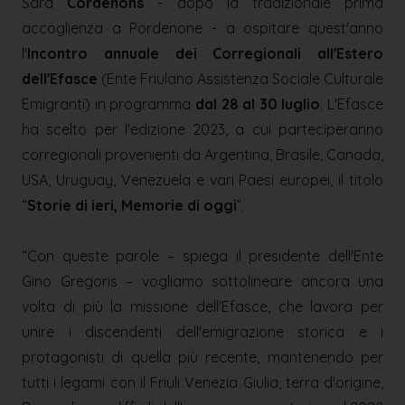
Sarà
Cordenons
- dopo la tradizionale prima
accoglienza a Pordenone - a ospitare quest'anno
l'
Incontro annuale dei Corregionali all'Estero
dell'Efasce
(Ente Friulano Assistenza Sociale Culturale
Emigranti) in programma
dal 28 al 30 luglio
. L'Efasce
ha scelto per l'edizione 2023, a cui parteciperanno
corregionali provenienti da Argentina, Brasile, Canada,
USA, Uruguay, Venezuela e vari Paesi europei, il titolo
“
Storie di ieri, Memorie di oggi
”.
“
Con queste parole – spiega il presidente dell'Ente
Gino Gregoris – vogliamo sottolineare ancora una
volta di più la missione dell'Efasce, che lavora per
unire i discendenti dell'emigrazione storica e i
protagonisti di quella più recente, mantenendo per
tutti i legami con il Friuli Venezia Giulia, terra d'origine,