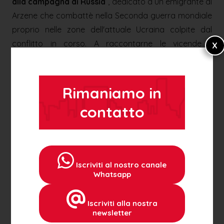
alla campagna di Russia
”, dedicato a un emigrante di
Arzene che combattè nella Seconda guerra mondiale
proprio nelle zone dell'attuale Ucraina colpite dal
conflitto in corso. A raccontarne le vicende il
commento di Marco Frigo (che ha curato
l'introduzione storica) e la lettura scenica di Michela
Passatempo. A seguire presentazione e degustazione
Rimaniamo in
a buffet di prodotti tipici in collaborazione con il
contatto
marchio
Io sono Friuli Venezia Giulia
. Alle 21
conclusione della giornata con il concerto
dell’Associazione Filarmonica di Cordenons.
Iscriviti al nostro canale
Domenica 30 giugno
alle 10.30 in piazza della Vittoria
Whatsapp
deposizione corona d’alloro al monumento ai caduti e
alle 11 nella chiesa parrocchiale di Santa Maria
Iscriviti alla nostra
Maggiore, Santa Messa celebrata da Sua eccellenza
newsletter