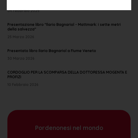
EFASCE PORDENONE: ANGIOLETTO TUBARO NUOVO PRESIDENTE
04 Febbraio 2025
Presentazione libro "Ilario Bagnariol - Mattmark: i sette metri
della salvezza"
25 Marzo 2026
Presentato libro Ilario Bagnariol a Fiume Veneto
30 Marzo 2026
CORDOGLIO PER LA SCOMPARSA DELLA DOTTORESSA MOGENTA E
PROFIZI
10 Febbraio 2026
Pordenonesi nel mondo