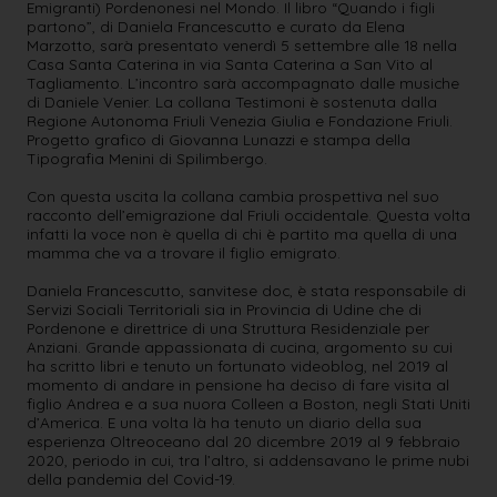
Emigranti) Pordenonesi nel Mondo. Il libro “Quando i figli
partono”, di Daniela Francescutto e curato da Elena
Marzotto, sarà presentato venerdì 5 settembre alle 18 nella
Casa Santa Caterina in via Santa Caterina a San Vito al
Tagliamento. L’incontro sarà accompagnato dalle musiche
di Daniele Venier. La collana Testimoni è sostenuta dalla
Regione Autonoma Friuli Venezia Giulia e Fondazione Friuli.
Progetto grafico di Giovanna Lunazzi e stampa della
Tipografia Menini di Spilimbergo.
Con questa uscita la collana cambia prospettiva nel suo
racconto dell’emigrazione dal Friuli occidentale. Questa volta
infatti la voce non è quella di chi è partito ma quella di una
mamma che va a trovare il figlio emigrato.
Daniela Francescutto, sanvitese doc, è stata responsabile di
Servizi Sociali Territoriali sia in Provincia di Udine che di
Pordenone e direttrice di una Struttura Residenziale per
Anziani. Grande appassionata di cucina, argomento su cui
ha scritto libri e tenuto un fortunato videoblog, nel 2019 al
momento di andare in pensione ha deciso di fare visita al
figlio Andrea e a sua nuora Colleen a Boston, negli Stati Uniti
d’America. E una volta là ha tenuto un diario della sua
esperienza Oltreoceano dal 20 dicembre 2019 al 9 febbraio
2020, periodo in cui, tra l’altro, si addensavano le prime nubi
della pandemia del Covid-19.