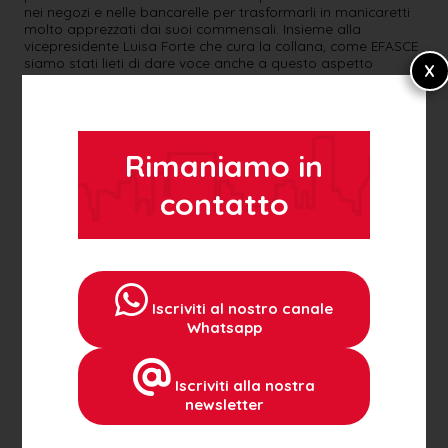
nei negozi e nelle bancarelle per trasformarli in manicaretti
molto apprezzati dai suoi commensali. Insieme alla
vicepresidente Luisa Forte che cura la collana, come EFASCE
siamo stati lieti di dare voce anche a questo aspetto
dell’emigrazione, che non è solo una questione di lavoro ma
anche di affetti”.
Rimaniamo in
contatto
« TUTTE LE NEWS ISTITUZIONALI
ALTRE NEWS
Iscriviti al nostro canale
A Dubai aperto il nuovo Segretariato Dell'EFASCE
Whatsapp
15 Dicembre 2021
Iscriviti alla nostra
EFASCE VICINO AI CORREGIONALI DEGLI EMIRATI ARABI UNITI
newsletter
28 Febbraio 2026