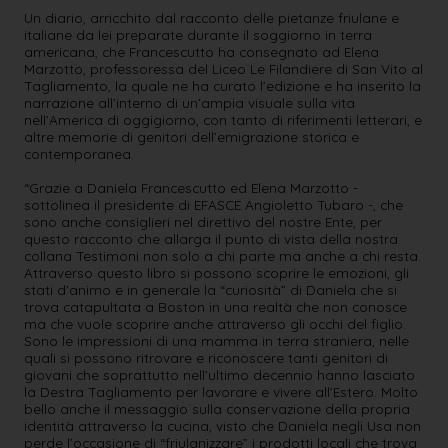
Un diario, arricchito dal racconto delle pietanze friulane e
italiane da lei preparate durante il soggiorno in terra
americana, che Francescutto ha consegnato ad Elena
Marzotto, professoressa del Liceo Le Filandiere di San Vito al
Tagliamento, la quale ne ha curato l’edizione e ha inserito la
narrazione all’interno di un’ampia visuale sulla vita
nell’America di oggigiorno, con tanto di riferimenti letterari, e
altre memorie di genitori dell’emigrazione storica e
contemporanea.
“Grazie a Daniela Francescutto ed Elena Marzotto -
sottolinea il presidente di EFASCE Angioletto Tubaro -, che
sono anche consiglieri nel direttivo del nostre Ente, per
questo racconto che allarga il punto di vista della nostra
collana Testimoni non solo a chi parte ma anche a chi resta.
Attraverso questo libro si possono scoprire le emozioni, gli
stati d’animo e in generale la “curiosità” di Daniela che si
trova catapultata a Boston in una realtà che non conosce
ma che vuole scoprire anche attraverso gli occhi del figlio.
Sono le impressioni di una mamma in terra straniera, nelle
quali si possono ritrovare e riconoscere tanti genitori di
giovani che soprattutto nell’ultimo decennio hanno lasciato
la Destra Tagliamento per lavorare e vivere all’Estero. Molto
bello anche il messaggio sulla conservazione della propria
identità attraverso la cucina, visto che Daniela negli Usa non
perde l’occasione di “friulanizzare” i prodotti locali che trova