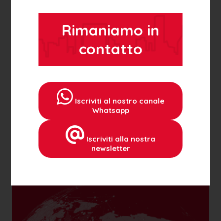
CORDOGLIO PER LA SCOMPARSA DELLA DOTTORESSA MOGENTA E
PROFIZI
Rimaniamo in
10 Febbraio 2026
contatto
Pordenonesi nel mondo
Iscriviti al nostro canale
Whatsapp
Efasce racconta storie e testimonianze di
emigranti pordenonesi attivi in Italia e nel
Iscriviti alla nostra
mondo.
newsletter