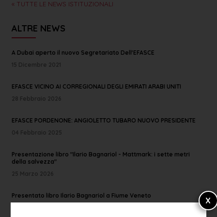
« TUTTE LE NEWS ISTITUZIONALI
ALTRE NEWS
A Dubai aperto il nuovo Segretariato Dell'EFASCE
15 Dicembre 2021
EFASCE VICINO AI CORREGIONALI DEGLI EMIRATI ARABI UNITI
28 Febbraio 2026
EFASCE PORDENONE: ANGIOLETTO TUBARO NUOVO PRESIDENTE
04 Febbraio 2025
Presentazione libro "Ilario Bagnariol - Mattmark: i sette metri
della salvezza"
25 Marzo 2026
Presentato libro Ilario Bagnariol a Fiume Veneto
30 Marzo 2026