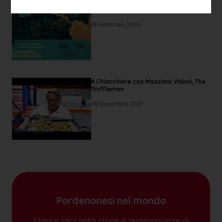
COLLANA TESTIMONI: PRESENTAZIONE
LIBRO INFANTI AL POLO TECNOLOGICO
19 Febbraio 2026
4 Chiacchiere con Massimo Vidoni, The
Truffleman
28 Dicembre 2021
Pordenonesi nel mondo
Efasce racconta storie e testimonianze di