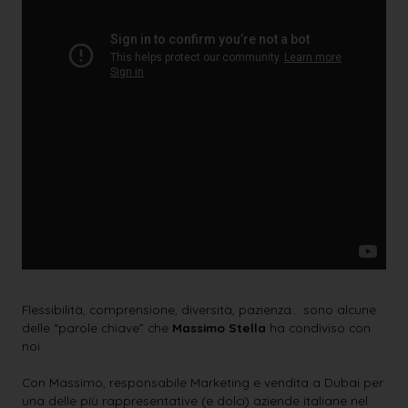
Flessibilità, comprensione, diversità, pazienza… sono alcune
delle “parole chiave” che
Massimo Stella
ha condiviso con
noi.
Con Massimo, responsabile Marketing e vendita a Dubai per
una delle più rappresentative (e dolci) aziende italiane nel