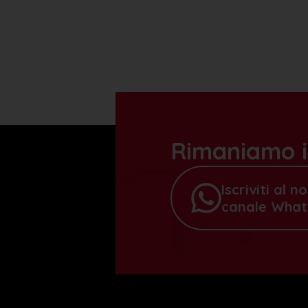
Rimaniamo i
Iscriviti al n
canale Wha