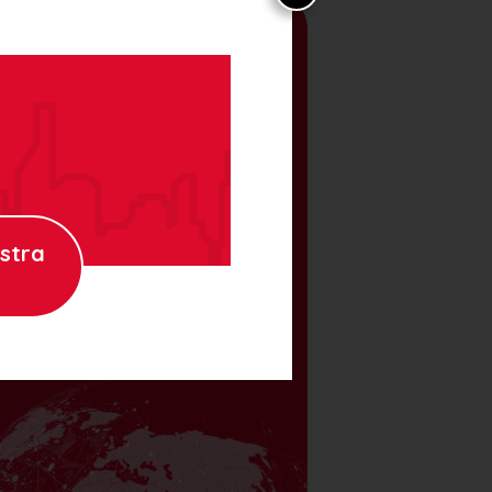
Pordenonesi nel
mondo
Efasce racconta storie
e testimonianze di
emigranti pordenonesi
attivi in Italia e nel
ostra
mondo.