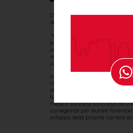
Dal 2020 anche l’EFASCE è tra i pr
didattico e professionale per i gi
"Un importante momento dedicato 
presidente dell'EFASCE Gino Grego
portando le esperienze dei nostri c
sono pronti a condividere quanto 
propria terra d'origine”.
In questo contesto il nostro Ent
che mettono a disposizione dei par
all’Estero. Social media e web rep
futuro, l’emergenza climatica, la 
medico-sanitaria sono solo alcuni
corregionali per aiutare l'orientam
sviluppo della propria carriere a