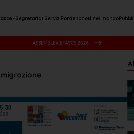
fasce
Segretariati
Servizi
Pordenonesi nel mondo
Pubbli
ASSEMBLEA EFASCE 2026
A
'emigrazione