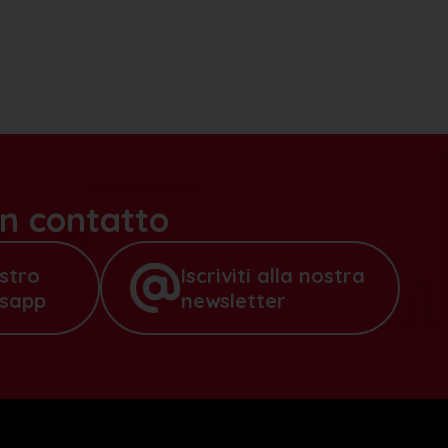
n contatto
ostro
Iscriviti alla nostra
tsapp
newsletter