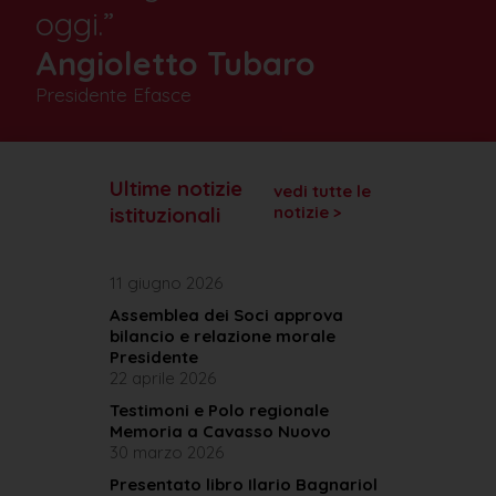
oggi.”
Angioletto Tubaro
Presidente Efasce
Ultime notizie
vedi tutte le
istituzionali
notizie >
11 giugno 2026
Assemblea dei Soci approva
bilancio e relazione morale
Presidente
22 aprile 2026
Testimoni e Polo regionale
Memoria a Cavasso Nuovo
30 marzo 2026
Presentato libro Ilario Bagnariol