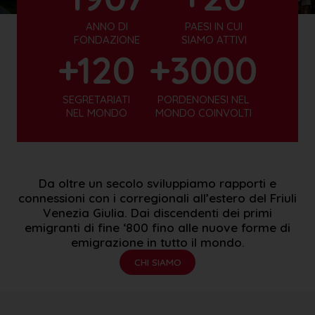
ANNO DI
PAESI IN CUI
FONDAZIONE
SIAMO ATTIVI
+120
+3000
SEGRETARIATI
PORDENONESI NEL
NEL MONDO
MONDO COINVOLTI
Da oltre un secolo sviluppiamo rapporti e
connessioni con i corregionali all’estero del Friuli
Venezia Giulia. Dai discendenti dei primi
emigranti di fine ‘800 fino alle nuove forme di
emigrazione in tutto il mondo.
CHI SIAMO