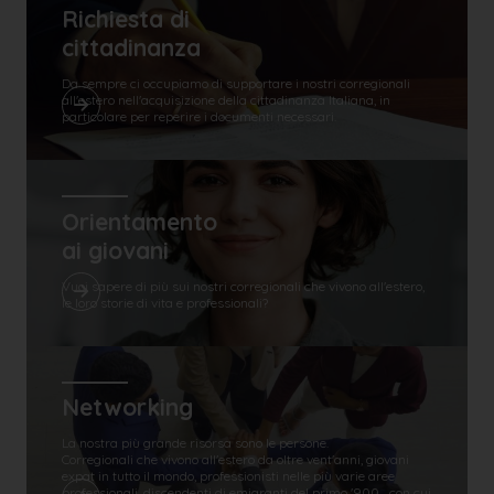
Richiesta di
cittadinanza
Da sempre ci occupiamo di supportare i nostri corregionali
all'estero nell'acquisizione della cittadinanza Italiana, in
particolare per reperire i documenti necessari.
Orientamento
ai giovani
Vuoi sapere di più sui nostri corregionali che vivono all'estero,
le loro storie di vita e professionali?
Networking
La nostra più grande risorsa sono le persone.
Corregionali che vivono all'estero da oltre vent'anni, giovani
expat in tutto il mondo, professionisti nelle più varie aree
professionali, discendenti di emigranti del primo '900... con cui