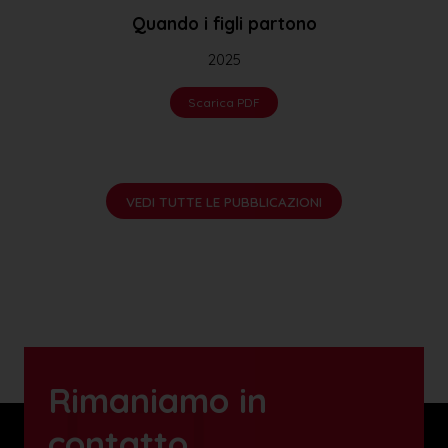
Quando i figli partono
Me
2025
Scarica PDF
VEDI TUTTE LE PUBBLICAZIONI
Rimaniamo in
contatto